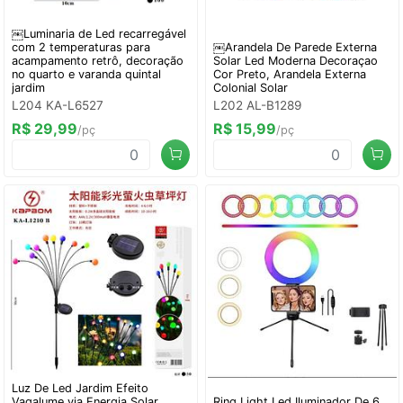
￼Luminaria de Led recarregável
com 2 temperaturas para
￼Arandela De Parede Externa
acampamento retrô, decoração
Solar Led Moderna Decoraçao
no quarto e varanda quintal
Cor Preto, Arandela Externa
jardim
Colonial Solar
L204 KA-L6527
L202 AL-B1289
R$ 29,99
R$ 15,99
/pç
/pç
Luz De Led Jardim Efeito
Vagalume via Energia Solar
Ring Light Led Iluminador De 6