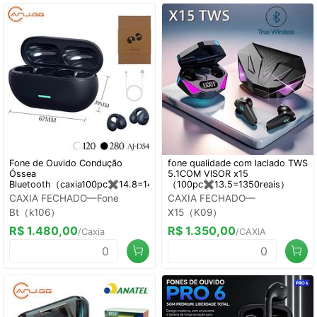
Fone de Ouvido Condução
fone qualidade com laclado TWS
Óssea
5.1COM VISOR x15
Bluetooth（caxia100pc✖️14.8=1480）
（100pc✖️13.5=1350reais）
CAXIA FECHADO—Fone
CAXIA FECHADO—
Bt（k106）
X15（K09）
R$ 1.480,00
R$ 1.350,00
/Caxia
/CAXIA