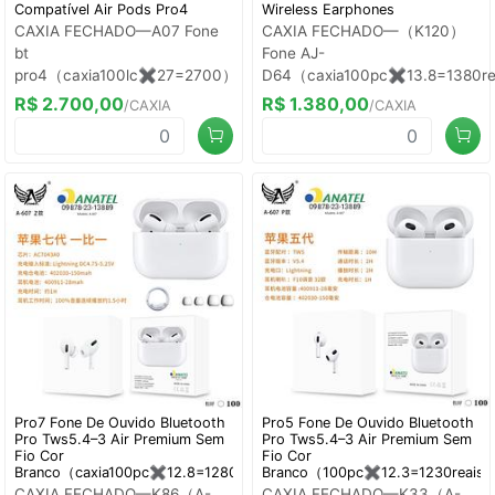
Compatível Air Pods Pro4
Wireless Earphones
CAXIA FECHADO—A07 Fone
CAXIA FECHADO—（K120）
bt
Fone AJ-
pro4（caxia100lc✖️27=2700）
D64（caxia100pc✖️13.8=1380r
R$ 2.700,00
R$ 1.380,00
/CAXIA
/CAXIA
Pro7 Fone De Ouvido Bluetooth
Pro5 Fone De Ouvido Bluetooth
Pro Tws5.4–3 Air Premium Sem
Pro Tws5.4–3 Air Premium Sem
Fio Cor
Fio Cor
Branco（caxia100pc✖️12.8=1280）
Branco（100pc✖️12.3=1230reais
CAXIA FECHADO—K86（A-
CAXIA FECHADO—K33（A-