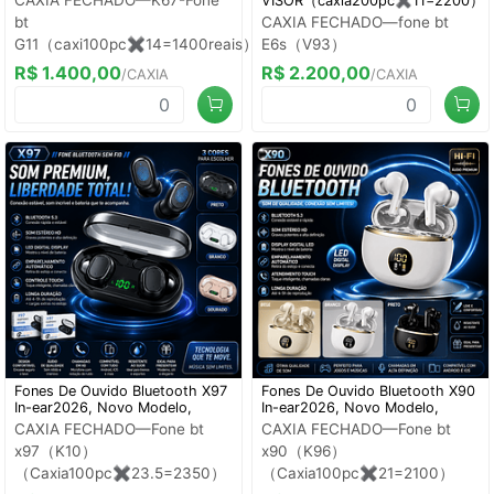
CAXIA FECHADO—K67-Fone
VISOR（caxia200pc✖️11=2200）
bt
CAXIA FECHADO—fone bt
G11（caxi100pc✖️14=1400reais）
E6s（V93）
R$ 1.400,00
R$ 2.200,00
/CAXIA
/CAXIA
Fones De Ouvido Bluetooth X97
Fones De Ouvido Bluetooth X90
In-ear2026, Novo Modelo,
In-ear2026, Novo Modelo,
CAXIA FECHADO—Fone bt
CAXIA FECHADO—Fone bt
x97（K10）
x90（K96）
（Caxia100pc✖️23.5=2350）
（Caxia100pc✖️21=2100）