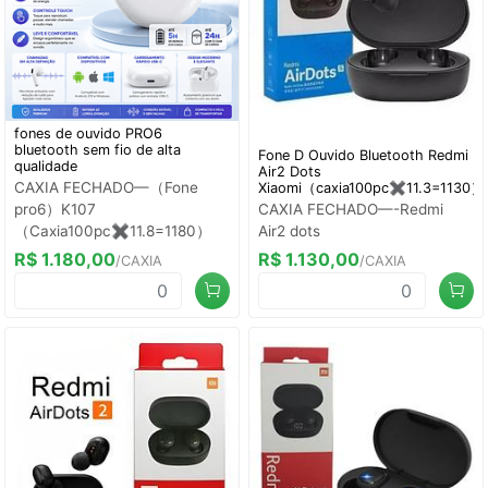
fones de ouvido PRO6
bluetooth sem fio de alta
Fone D Ouvido Bluetooth Redmi
qualidade
Air2 Dots
CAXIA FECHADO—（Fone
Xiaomi（caxia100pc✖️11.3=1130）
pro6）K107
CAXIA FECHADO—-Redmi
（Caxia100pc✖️11.8=1180）
Air2 dots
R$ 1.180,00
R$ 1.130,00
/CAXIA
/CAXIA