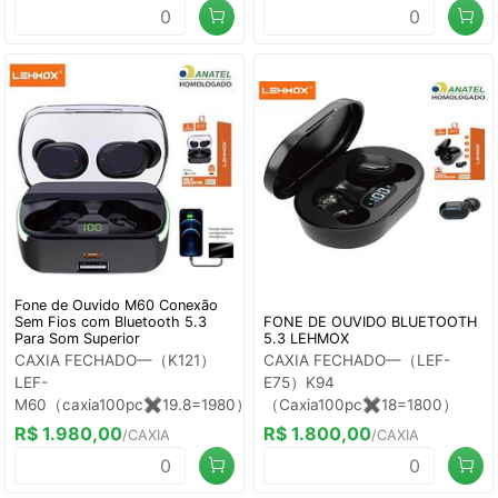
Fone de Ouvido M60 Conexão
Sem Fios com Bluetooth 5.3
FONE DE OUVIDO BLUETOOTH
Para Som Superior
5.3 LEHMOX
CAXIA FECHADO—（K121）
CAXIA FECHADO—（LEF-
LEF-
E75）K94
M60（caxia100pc✖️19.8=1980）
（Caxia100pc✖️18=1800）
R$ 1.980,00
R$ 1.800,00
/CAXIA
/CAXIA