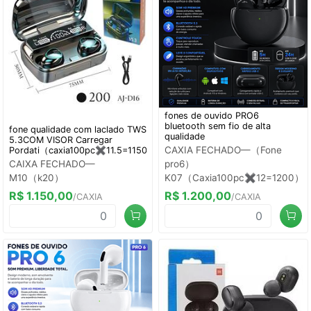
fones de ouvido PRO6
bluetooth sem fio de alta
fone qualidade com laclado TWS
qualidade
5.3COM VISOR Carregar
CAXIA FECHADO—（Fone
Pordati（caxia100pc✖️11.5=1150reais）
CAIXA FECHADO—
pro6）
M10（k20）
K07（Caxia100pc✖️12=1200）
R$ 1.150,00
R$ 1.200,00
/CAXIA
/CAXIA