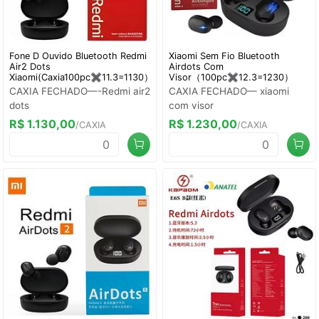
Fone D Ouvido Bluetooth Redmi
Xiaomi Sem Fio Bluetooth
Air2 Dots
Airdots Com
Xiaomi(Caxia100pc✖️11.3=1130）
Visor（100pc✖️12.3=1230）
CAXIA FECHADO—-Redmi air2
CAXIA FECHADO— xiaomi
dots
com visor
R$ 1.130,00
R$ 1.230,00
/CAXIA
/CAXIA