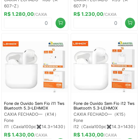
607–Z）
607 P）
R$ 1.280,00
R$ 1.230,00
/CAXIA
/CAXIA
Fone de Ouvido Sem Fio i11 Tws
Fone de Ouvido Sem Fio i12 Tws
Bluetooth 5.3–LEHMOX
Bluetooth 5.3–LEHMOX
CAXIA FECHADO—（K14）
CAXIA FECHADO—（K15）
Fone
Fone
i11（Caxia100pc✖️14.3=1430）
i12（Caxia100pc✖️14.3=1430）
R$ 1.430,00
R$ 1.430,00
/CAXIA
/CAXIA