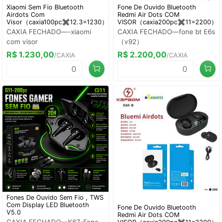
Xiaomi Sem Fio Bluetooth
Fone De Ouvido Bluetooth
Airdots Com
Redmi Air Dots COM
Visor（caxia100pc✖️12.3=1230）
VISOR（caxia200pc✖️11=2200）
CAXIA FECHADO—-xiaomi
CAXIA FECHADO—fone bt E6s
com visor
（v92）
R$ 1.230,00
R$ 2.200,00
/CAXIA
/CAXIA
Fones De Ouvido Sem Fio , TWS
Com Display LED Bluetooth
Fone De Ouvido Bluetooth
V5.0
Redmi Air Dots COM