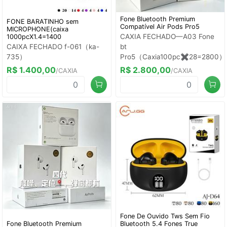
Fone Bluetooth Premium
FONE BARATINHO sem
Compatível Air Pods Pro5
MICROPHONE(caixa
CAXIA FECHADO—A03 Fone
1000pcX1.4=1400
CAIXA FECHADO f-061（ka-
bt
735）
Pro5（Caxia100pc✖️28=2800）
R$ 1.400,00
R$ 2.800,00
/CAXIA
/CAXIA
Fone De Ouvido Tws Sem Fio
Fone Bluetooth Premium
Bluetooth 5.4 Fones True