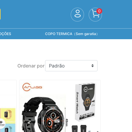
0
OÇÕES
COPO TERMICA（Sem garatia）
Ordenar por