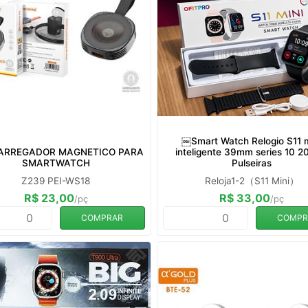
￼Smart Watch Relogio S11 m
ARREGADOR MAGNETICO PARA
inteligente 39mm series 10 2
SMARTWATCH
Pulseiras
Z239 PEI-WS18
Reloja1-2（S11 Mini）
R$ 23,00
R$ 33,00
/pç
/pç
COMPRAR
COMPR