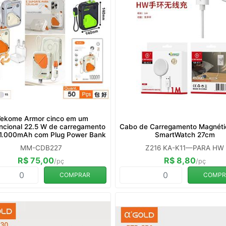
ekome Armor cinco em um
uncional 22.5 W de carregamento
Cabo de Carregamento Magnéti
 1.000mAh com Plug Power Bank
SmartWatch 27cm
MM-CDB227
Z216 KA-K11—PARA HW
R$ 75,00
R$ 8,80
/pç
/pç
COMPRAR
COMPR