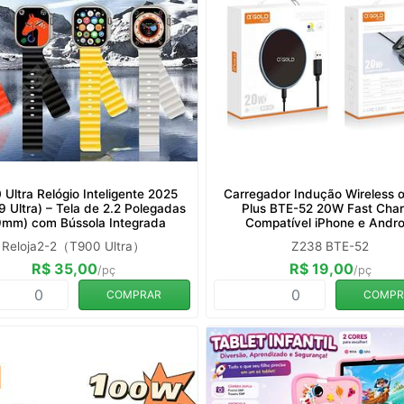
Ultra Relógio Inteligente 2025
Carregador Indução Wireless 
 9 Ultra) – Tela de 2.2 Polegadas
Plus BTE-52 20W Fast Cha
9mm) com Bússola Integrada
Compatível iPhone e Andro
Reloja2-2（T900 Ultra）
Z238 BTE-52
R$ 35,00
R$ 19,00
/pç
/pç
COMPRAR
COMPR