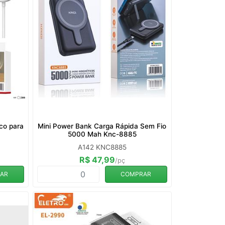
co para
Mini Power Bank Carga Rápida Sem Fio
5000 Mah Knc-8885
A142 KNC8885
R$ 47,99
/pç
AR
COMPRAR