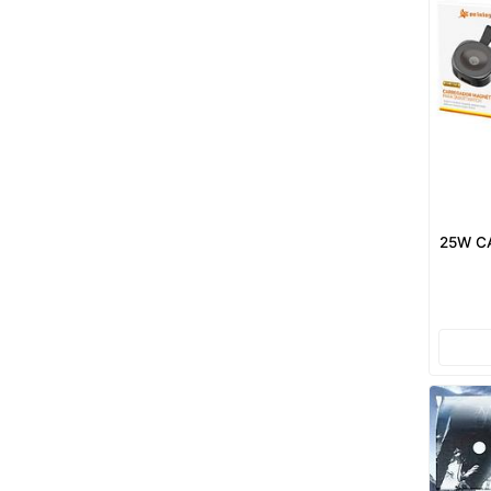
25W C