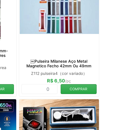
4mm-
res
￼Pulseira Milanese Aço Metal
Magnetico Fecho 42mm Ou 49mm
rea
Z112 pulseira4（cor variado）
R$ 6,50
/pç
AR
COMPRAR