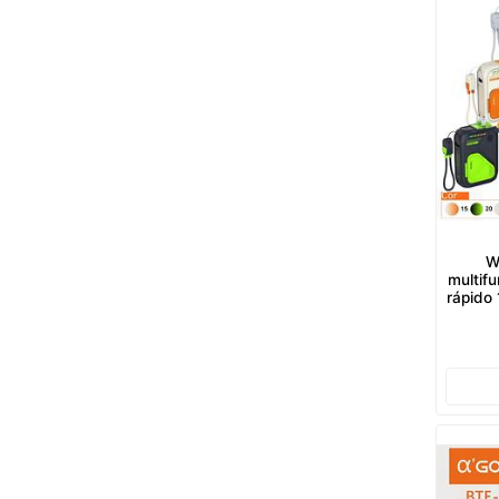
W
multif
rápido