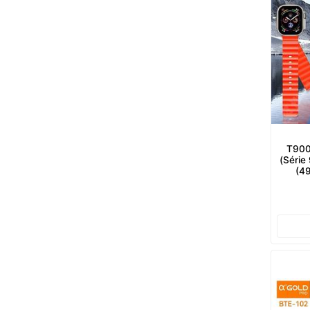
T900 
(Série
(4