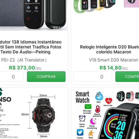
utor 138 Idiomas Instantâneo
til Sem Internet Tradfica Fotos
Relogio Inteligente D20 Blue
Texto De Áudio—Peining
colorido Macaron
PEI-Z2（AI Translator）
V19 Smart D20 Macaron
R$ 373,00
R$ 14,80
/pç
/pç
COMPRAR
COMPR