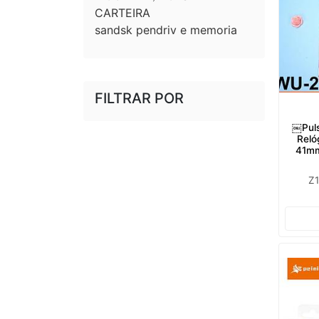
CARTEIRA
sandsk pendriv e memoria
FILTRAR POR
￼Puls
Rel
41mm
Z1