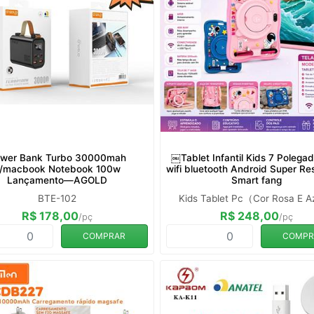
wer Bank Turbo 30000mah
￼Tablet Infantil Kids 7 Polega
/macbook Notebook 100w
wifi bluetooth Android Super Re
Lançamento—AGOLD
Smart fang
BTE-102
Kids Tablet Pc（Cor Rosa E 
R$ 178,00
R$ 248,00
/pç
/pç
COMPRAR
COMPR