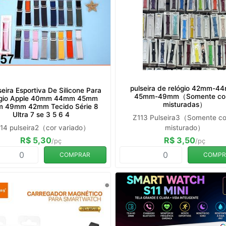
pulseira de relógio 42mm-4
eira Esportiva De Silicone Para
45mm-49mm（Somente co
ógio Apple 40mm 44mm 45mm
misturadas）
 49mm 42mm Tecido Série 8
Ultra 7 se 3 5 6 4
Z113 Pulseira3（Somente co
14 pulseira2（cor variado）
misturado）
R$ 5,30
R$ 3,50
/pç
/pç
COMPRAR
COMPR