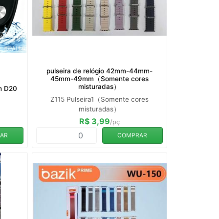
pulseira de relógio 42mm-44mm-
45mm-49mm（Somente cores
misturadas）
ch D20
s
Z115 Pulseira1（Somente cores
misturadas）
R$ 3,99
/pç
AR
COMPRAR