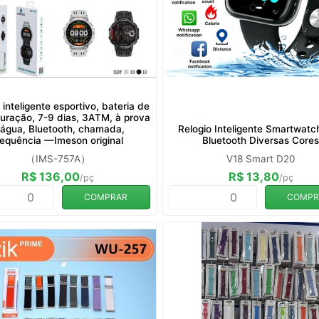
 inteligente esportivo, bateria de
uração, 7-9 dias, 3ATM, à prova
'água, Bluetooth, chamada,
Relogio Inteligente Smartwat
requência —Imeson original
Bluetooth Diversas Core
（IMS-757A）
V18 Smart D20
R$ 136,00
R$ 13,80
/pç
/pç
COMPRAR
COMPR