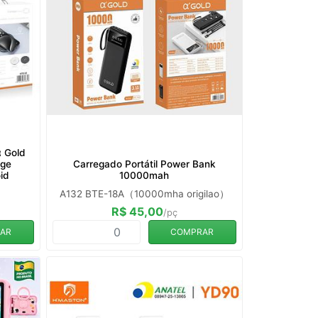
α Gold
rge
Carregado Portátil Power Bank
id
10000mah
A132 BTE-18A（10000mha origilao）
R$ 45,00
/pç
AR
COMPRAR