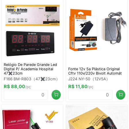
Relógio De Parede Grande Led
Digital P/ Academia Hospital
Fonte 12v 5a Plástica Original
47✖️23cm
Cftv 110v/220v Bivolt Automát
F166 BM-R803（47✖️23cm）
J224 NY-50（12V5A）
R$ 88,00
R$ 11,80
/pç
/pç