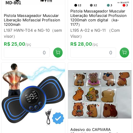
Pistola Massageador Muscular
Pistola Massageador Muscular
Liberação Miofascial Profission
Liberação Miofascial Profission
1200mah com digital （ka-
1200mah
1177）
L197 HWN-T04 e NG-10（sem
L195 A-02 e NG-11 （Com
visor）
Visor）
R$ 25,00
R$ 28,00
/pç
/pç
Adesivo do CAPIVARA