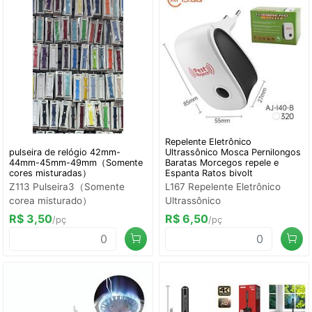
Repelente Eletrônico
pulseira de relógio 42mm-
Ultrassônico Mosca Pernilongos
44mm-45mm-49mm（Somente
Baratas Morcegos repele e
cores misturadas）
Espanta Ratos bivolt
Z113 Pulseira3（Somente
L167 Repelente Eletrônico
corea misturado）
Ultrassônico
R$ 3,50
R$ 6,50
/pç
/pç