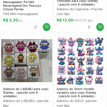
10modelo para copo Stanley
Massageador Portátil
（pacote com 6 unidades）
Recarregável Dor Pescoço
Adesivo do Capivara—Pacote
Coluna Pernas
V06 Mini massageador
com 6pc
R$ 3,30
R$ 12,00
/pç
/PACOTE 6pc
Adesivo do LABUBU para copo
Adesivo do Stitch modelo
Stanley （pacote com 6
variados para copo Stanley
unidades）
（pacote com 6 unidades）
Adesivo do LABUBU—pacote
Adesivo do Stitch -pacote
6pc
com 6pc