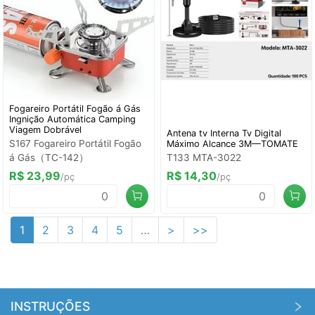
Fogareiro Portátil Fogão á Gás
Ingnição Automática Camping
Viagem Dobrável
Antena tv Interna Tv Digital
S167 Fogareiro Portátil Fogão
Máximo Alcance 3M—TOMATE
á Gás（TC-142）
T133 MTA-3022
R$ 23,99
R$ 14,30
/pç
/pç
1
2
3
4
5
…
>
>>
INSTRUÇÕES