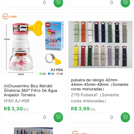
pulseira de relógio 42mm-
44mm-45mm-49mm（Somente
￼Chuveirinho Bico Retrátil
cores misturadas）
Giratória 360° Filtro De Água
Z115 Pulseira1（Somente
Arejador Torneira
H150 AJ-H56
cores misturadas）
R$ 3,30
R$ 3,99
/pç
/pç