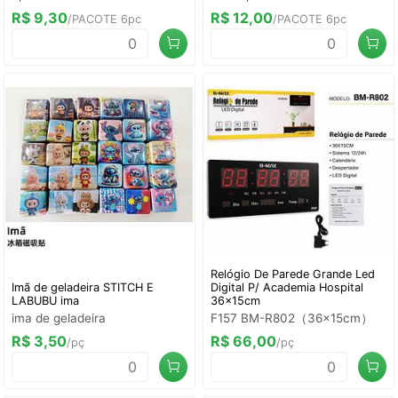
R$ 9,30
R$ 12,00
/PACOTE 6pc
/PACOTE 6pc
Relógio De Parede Grande Led
Imã de geladeira STITCH E
Digital P/ Academia Hospital
LABUBU ima
36x15cm
ima de geladeira
F157 BM-R802（36x15cm）
R$ 3,50
R$ 66,00
/pç
/pç