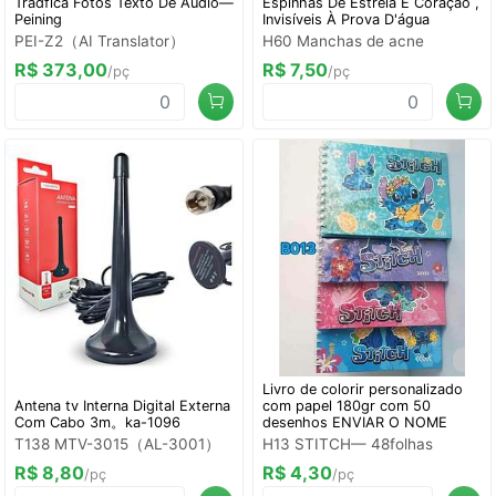
Tradfica Fotos Texto De Áudio—
Espinhas De Estrela E Coração ,
Peining
Invisíveis À Prova D'água
PEI-Z2（AI Translator）
H60 Manchas de acne
R$ 373,00
R$ 7,50
/pç
/pç
Livro de colorir personalizado
Antena tv Interna Digital Externa
com papel 180gr com 50
Com Cabo 3m。ka-1096
desenhos ENVIAR O NOME
T138 MTV-3015（AL-3001）
H13 STITCH— 48folhas
R$ 8,80
R$ 4,30
/pç
/pç