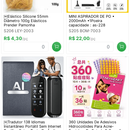
￼Elástico Silicone 55mm
MINI ASPIRADOR DE PO •
Diâmetro 100g Elásticos
2000mAh •1Poeira
Prender Pamonha
capacidade：as-228
S206 LEY-2003
S205 BOM-7003
R$ 4,30
R$ 22,00
/pç
/pç
￼Tradutor 138 Idiomas
360 Unidades De Adesivos
Instantâneo Portátil Sem Internet
Hidrocolóides Para Acne-