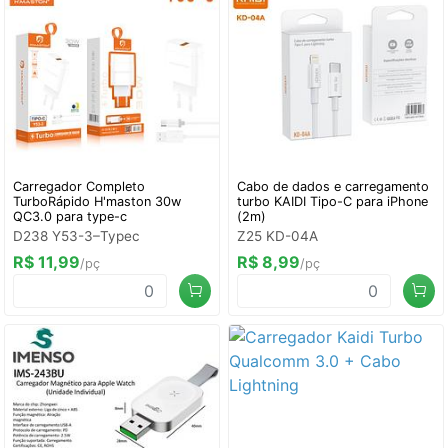
Carregador Completo
Cabo de dados e carregamento
TurboRápido H'maston 30w
turbo KAIDI Tipo-C para iPhone
QC3.0 para type-c
(2m)
D238 Y53-3–Typec
Z25 KD-04A
R$ 11,99
R$ 8,99
/pç
/pç