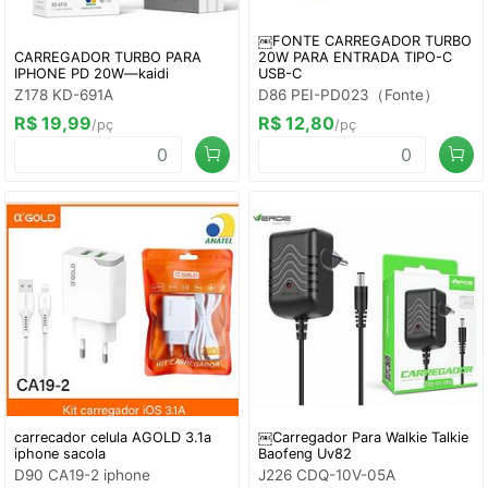
￼FONTE CARREGADOR TURBO
CARREGADOR TURBO PARA
20W PARA ENTRADA TIPO-C
IPHONE PD 20W—kaidi
USB-C
Z178 KD-691A
D86 PEI-PD023（Fonte）
R$ 19,99
R$ 12,80
/pç
/pç
carrecador celula AGOLD 3.1a
￼Carregador Para Walkie Talkie
iphone sacola
Baofeng Uv82
D90 CA19-2 iphone
J226 CDQ-10V-05A