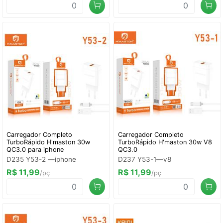
Carregador Completo
Carregador Completo
TurboRápido H'maston 30w
TurboRápido H'maston 30w V8
QC3.0 para iphone
QC3.0
D235 Y53-2 —iphone
D237 Y53-1—v8
R$ 11,99
R$ 11,99
/pç
/pç