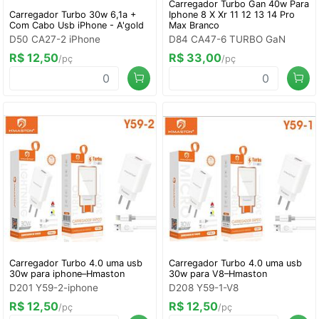
Carregador Turbo Gan 40w Para
Carregador Turbo 30w 6,1a +
Iphone 8 X Xr 11 12 13 14 Pro
Com Cabo Usb iPhone - A'gold
Max Branco
D50 CA27-2 iPhone
D84 CA47-6 TURBO GaN
R$ 12,50
R$ 33,00
/pç
/pç
Carregador Turbo 4.0 uma usb
Carregador Turbo 4.0 uma usb
30w para iphone–Hmaston
30w para V8–Hmaston
D201 Y59-2-iphone
D208 Y59-1-V8
R$ 12,50
R$ 12,50
/pç
/pç