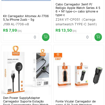
Cabo Carregador 3em1 P/
Relógio Apple Watch Series 4 5
6 + Nf type-c+ cabo iphone e
type-c
Kit Carregador Altomex Al-7706
Z244 VT-CP051（Carrega
5,1a iPhone 2usb - 5g
J199 AL-7706-v8
smartwatch TYPE-C 3em1）
R$ 7,99
R$ 13,50
/pç
/pç
Den Power SupplyAdapter
Carregador Suporte Estação
Fonte Vicular Carregador de
Dock Carregamento Para Watch
carro 4.1A 2usb Hmaston