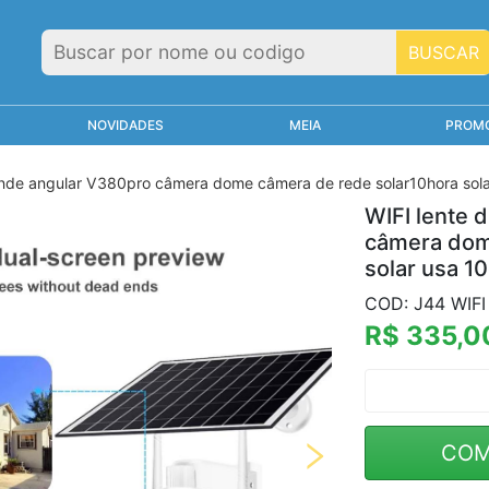
BUSCAR
NOVIDADES
MEIA
PROM
ande angular V380pro câmera dome câmera de rede solar10hora sola
WIFI lente 
câmera dom
solar usa 10
COD: J44 WIF
R$ 335,0
COM