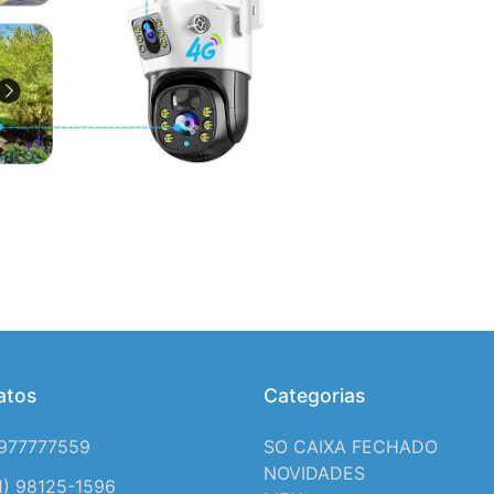
atos
Categorias
1977777559
SO CAIXA FECHADO
NOVIDADES
1) 98125-1596