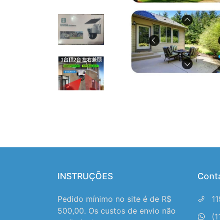
INSTRUÇÕES
Cont
Pedido mínimo no site é de R$
1
500,00. Os custos de envio não
(1