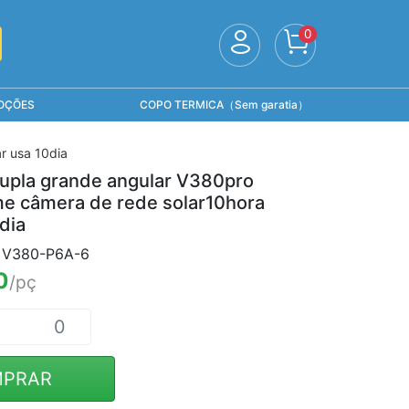
0
OÇÕES
COPO TERMICA（Sem garatia）
r usa 10dia
dupla grande angular V380pro
e câmera de rede solar10hora
dia
I V380-P6A-6
0
/pç
PRAR