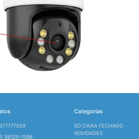
atos
Categorias
1977777559
SO CAIXA FECHADO
NOVIDADES
1) 98125-1596