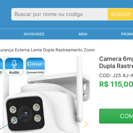
BUSCAR
NOVIDADES
MEIA
PROM
rança Externa Lente Dupla Rastreamento Zoom
Camera 6mp
Dupla Rast
COD: J25 AJ-
R$ 115,0
COM