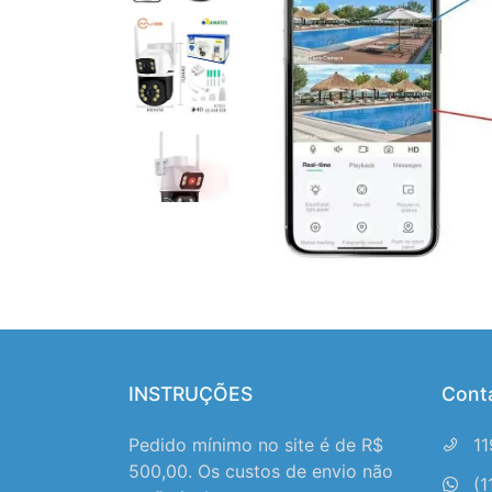
INSTRUÇÕES
Cont
Pedido mínimo no site é de R$
1
500,00. Os custos de envio não
(1