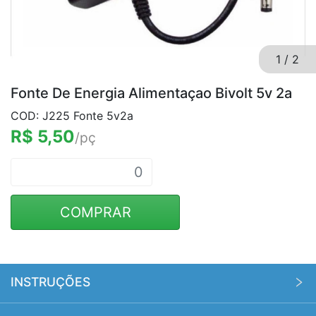
1
/
2
Fonte De Energia Alimentaçao Bivolt 5v 2a
COD: J225 Fonte 5v2a
R$ 5,50
/pç
COMPRAR
INSTRUÇÕES
Pedido mínimo no site é de R$ 500,00. Os custos de