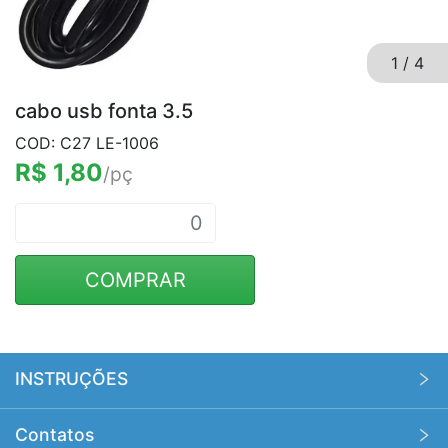
1
/
4
cabo usb fonta 3.5
COD: C27 LE-1006
R$ 1,80
/pç
COMPRAR
INSTRUÇÕES
Pedido mínimo no site é de R$ 500,00. Os custos de
Contatos
envio não estão inclusos.